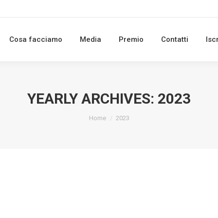
Cosa facciamo
Media
Premio
Contatti
Isc
YEARLY ARCHIVES:
2023
You are here:
Home
2023
 VITA