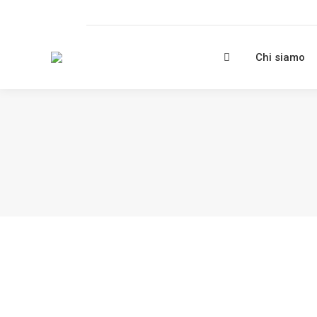
Chi siamo
LA SPERANZA COME BUSSOLA DELLA
Notizie
By
FareRete
1 Dicembre 2023