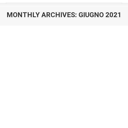
MONTHLY ARCHIVES:
GIUGNO 2021
You are here:
Dona il 5×1000 all’Associazione
FareRete BeneComune APS Onlus
Eventi
,
Notizie
By
FareRete
15 Giugno 2021
Come devolvere il proprio 5×1000 all’ Associazione
FareRete BeneComune APS Onlus Chi vuole
sostenere FareRete BeneComune APS ONLUS con il
proprio 5 per mille, deve inserire il codice
fiscale 97864420589 nello spazio titolato “Sostegno
del volontariato e delle altre organizzazioni non