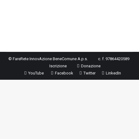
lucrative di utilità sociale e delle associazioni di
promozione sociale e delle associazioni e fondazioni
riconosciute…
©
FareRete InnovAzione BeneComune A.p.s.
c. f. 97864420589
Iscrizione
Donazione
YouTube
Facebook
Twitter
LinkedIn